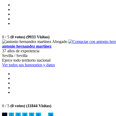
0 / 5
(0 votos) (9933 Visitas)
antonio hernandez martinez
37 años de experiencia
Sevilla / Sevilla
Ejerce todo territorio nacional
Ver todos sus honorarios y datos
0 / 5
(0 votos) (11844 Visitas)
1
2
3
4
5
6
54
...