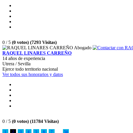
0 / 5
(0 votos) (7293 Visitas)
RAQUEL LINARES CARREÑO
14 años de experiencia
Utrera / Sevilla
Ejerce todo territorio nacional
Ver todos sus honorarios y datos
0 / 5
(0 votos) (11784 Visitas)
1
2
3
4
5
6
7
54
...