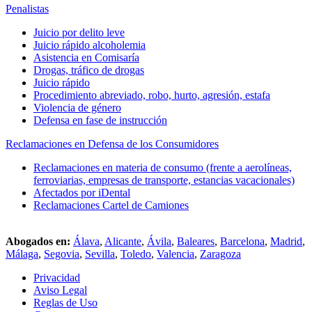
Penalistas
Juicio por delito leve
Juicio rápido alcoholemia
Asistencia en Comisaría
Drogas, tráfico de drogas
Juicio rápido
Procedimiento abreviado, robo, hurto, agresión, estafa
Violencia de género
Defensa en fase de instrucción
Reclamaciones en Defensa de los Consumidores
Reclamaciones en materia de consumo (frente a aerolíneas,
ferroviarias, empresas de transporte, estancias vacacionales)
Afectados por iDental
Reclamaciones Cartel de Camiones
Abogados en:
Álava
,
Alicante
,
Ávila
,
Baleares
,
Barcelona
,
Madrid
,
Málaga
,
Segovia
,
Sevilla
,
Toledo
,
Valencia
,
Zaragoza
Privacidad
Aviso Legal
Reglas de Uso