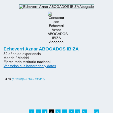
Echeverri Aznar ABOGADOS IBIZA
32 años de experiencia
Madrid / Madrid
Ejerce todo territorio nacional
Ver todos sus honorarios y datos
4 / 5
(6 votos) (31619 Visitas)
1
2
3
4
5
6
7
8
9
54
...