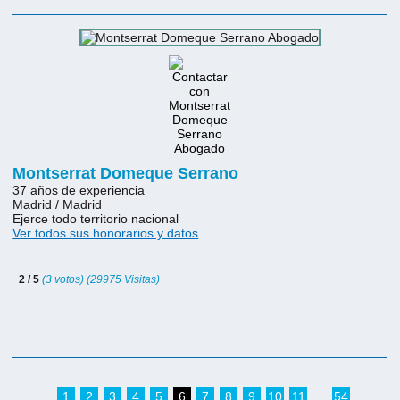
Montserrat Domeque Serrano
37 años de experiencia
Madrid / Madrid
Ejerce todo territorio nacional
Ver todos sus honorarios y datos
2 / 5
(3 votos) (29975 Visitas)
1
2
3
4
5
6
7
8
9
10
11
54
...