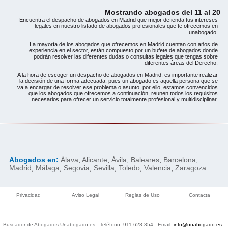
Mostrando abogados del 11 al 20
Encuentra el despacho de abogados en Madrid que mejor defienda tus intereses
legales en nuestro listado de abogados profesionales que te ofrecemos en
unabogado.
La mayoría de los abogados que ofrecemos en Madrid cuentan con años de
experiencia en el sector, están compuesto por un bufete de abogados donde
podrán resolver las diferentes dudas o consultas legales que tengas sobre
diferentes áreas del Derecho.
A la hora de escoger un despacho de abogados en Madrid, es importante realizar
la decisión de una forma adecuada, pues un abogado es aquella persona que se
va a encargar de resolver ese problema o asunto, por ello, estamos convencidos
que los abogados que ofrecemos a continuación, reunen todos los requisitos
necesarios para ofrecer un servicio totalmente profesional y multidisciplinar.
Abogados en:
Álava
,
Alicante
,
Ávila
,
Baleares
,
Barcelona
,
Madrid
,
Málaga
,
Segovia
,
Sevilla
,
Toledo
,
Valencia
,
Zaragoza
Privacidad
Aviso Legal
Reglas de Uso
Contacta
Buscador de Abogados Unabogado.es
- Teléfono:
911 628 354
- Email:
info@unabogado.es
-