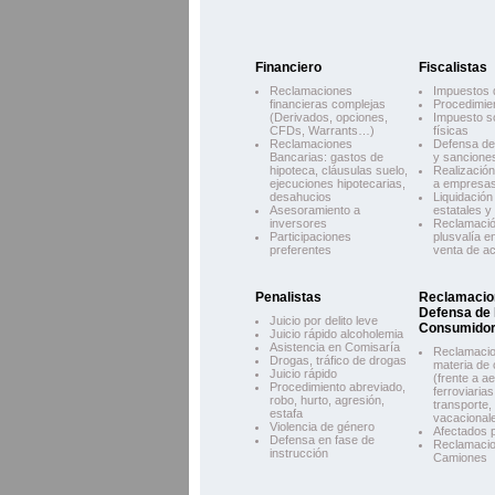
Financiero
Fiscalistas
Reclamaciones
Impuestos 
financieras complejas
Procedimien
(Derivados, opciones,
Impuesto s
CFDs, Warrants…)
físicas
Reclamaciones
Defensa de 
Bancarias: gastos de
y sancione
hipoteca, cláusulas suelo,
Realización
ejecuciones hipotecarias,
a empresa
desahucios
Liquidación
Asesoramiento a
estatales 
inversores
Reclamació
Participaciones
plusvalía e
preferentes
venta de ac
Penalistas
Reclamacio
Defensa de 
Juicio por delito leve
Consumido
Juicio rápido alcoholemia
Asistencia en Comisaría
Reclamaci
Drogas, tráfico de drogas
materia de
Juicio rápido
(frente a ae
Procedimiento abreviado,
ferroviaria
robo, hurto, agresión,
transporte,
estafa
vacacional
Violencia de género
Afectados p
Defensa en fase de
Reclamacio
instrucción
Camiones