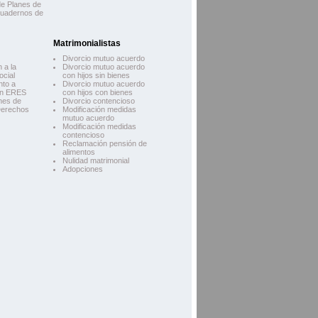
e Planes de
Cuadernos de
Matrimonialistas
Divorcio mutuo acuerdo
 a la
Divorcio mutuo acuerdo
ocial
con hijos sin bienes
nto a
Divorcio mutuo acuerdo
en ERES
con hijos con bienes
nes de
Divorcio contencioso
Derechos
Modificación medidas
mutuo acuerdo
Modificación medidas
contencioso
Reclamación pensión de
alimentos
Nulidad matrimonial
Adopciones