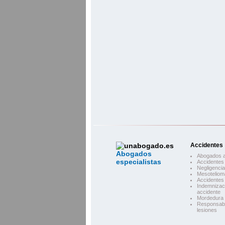
Accidentes
Abogados
Abogados a
especialistas
Accidentes 
Negligenci
Mesoteliom
Accidentes 
Indemnizac
accidente
Mordedura 
Responsabil
lesiones