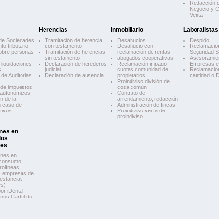
Redacción d
Negocio y 
Venta
Herencias
Inmobiliario
Laboralistas
de Sociedades
Tramitación de herencia
Desahucios
Despido
to tributario
con testamento
Desahucio con
Reclamación
obre personas
Tramitación de herencias
reclamación de rentas
Seguridad S
sin testamento
abogados cooperativas
Asesoramie
liquidaciones
Declaración de herederos
Reclamación impago
Empresas 
s
judicial
cuotas comunidad de
Reclamacio
 de Auditorias
Declaración de ausencia
propietarios
cantidad o 
s
Proindiviso división de
 de impuestos
cosa común
y autonómicos
Contrato de
n de la
arrendamiento, redacción
n caso de
Administración de fincas
tivos
Proindiviso venta de
proindiviso
nes en
los
res
ones en
 consumo
rolíneas,
s, empresas de
 estancias
es)
or iDental
nes Cartel de