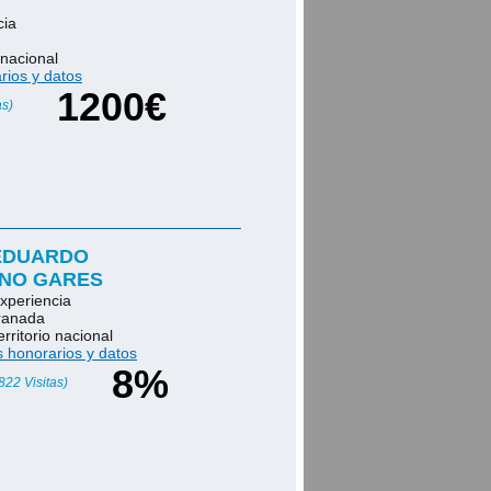
cia
 nacional
rios y datos
1200€
as)
EDUARDO
NO GARES
xperiencia
ranada
erritorio nacional
s honorarios y datos
8%
822 Visitas)