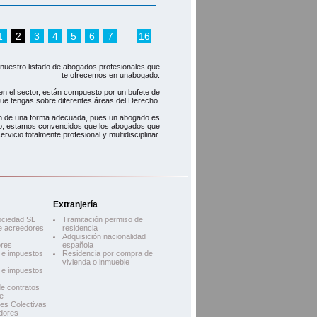
1
2
3
4
5
6
7
16
...
nuestro listado de abogados profesionales que
te ofrecemos en unabogado.
n el sector, están compuesto por un bufete de
ue tengas sobre diferentes áreas del Derecho.
ión de una forma adecuada, pues un abogado es
llo, estamos convencidos que los abogados que
vicio totalmente profesional y multidisciplinar.
Extranjería
ociedad SL
Tramitación permiso de
e acreedores
residencia
Adquisición nacionalidad
res
española
d e impuestos
Residencia por compra de
vivienda o inmueble
d e impuestos
e contratos
e
es Colectivas
dores