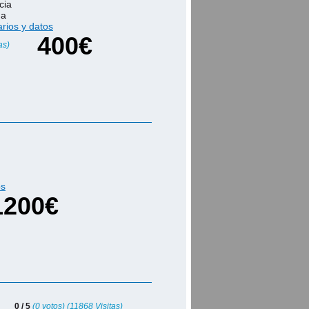
cia
na
rios y datos
400€
as)
os
1200€
0 / 5
(0 votos) (11868 Visitas)