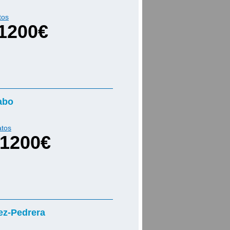
tos
1200€
abo
atos
1200€
ez-Pedrera