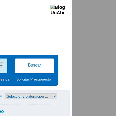
Buscar
uestos.
Solicitar Presupuesto
ón
bo