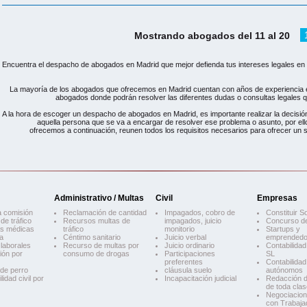
Mostrando abogados del 11 al 20
Encuentra el despacho de abogados en Madrid que mejor defienda tus intereses legales en 
La mayoría de los abogados que ofrecemos en Madrid cuentan con años de experiencia e
abogados donde podrán resolver las diferentes dudas o consultas legales q
A la hora de escoger un despacho de abogados en Madrid, es importante realizar la decis
aquella persona que se va a encargar de resolver ese problema o asunto, por e
ofrecemos a continuación, reunen todos los requisitos necesarios para ofrecer un ser
Administrativo / Multas
Civil
Empresas
 comisión
Reclamación de cantidad
Impagados, cobro de
Constituir S
de tráfico
Recursos multas de
impagados, juicio
Concurso d
as médicas
tráfico
monitorio
Startups y
a
Céntimo sanitario
Juicio verbal
emprendedo
laborales
Recurso de multas por
Juicio ordinario
Contabilida
ión por
consumo de drogas
Participaciones
SL
preferentes
Contabilida
de perro
cláusula suelo
autónomos
idad civil por
Incapacitación judicial
Redacción d
de toda clas
Negociacion
con Trabaja