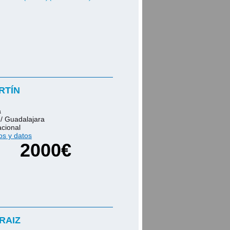
RTÍN
a
/ Guadalajara
acional
os y datos
2000€
RAIZ