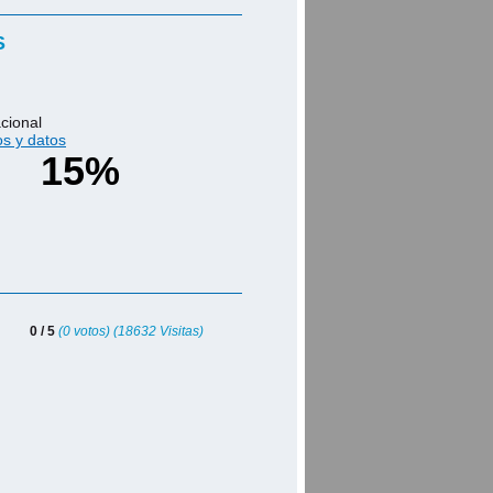
S
acional
os y datos
15%
0 / 5
(0 votos) (18632 Visitas)