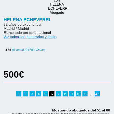
HELENA ECHEVERRI
32 años de experiencia
Madrid / Madrid
Ejerce todo territorio nacional
Ver todos sus honorarios y datos
4 / 5
(8 votos) (24782 Visitas)
500€
1
2
3
4
5
6
7
8
9
10
11
42
...
Mostrando abogados del 51 al 60
Encuentra el despacho de abogados en Madrid que mejor defienda tus intereses