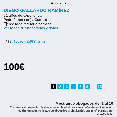
DIEGO GALLARDO RAMÍREZ
31 años de experiencia
Pedro?eras (las) / Cuenca
Ejerce todo territorio nacional
Ver todos sus honorarios y datos
4 / 5
(4 votos) (35983 Visitas)
100€
1
2
3
4
5
6
15
...
Mostrando abogados del 1 al 10
Encuentra el despacho de abogados en Madrid que mejor defienda tus intereses
legales en nuestro listado de abogados profesionales que te ofrecemos en
unabogado.