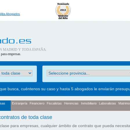
Alta Abogados
N MADRID Y TODA ESPAÑA.
e para empresas.
 que busca, cuéntenos su caso y hasta 5 abogados le enviarán presup
sas
Extranjería
Financiero
Fiscalistas
Herencias
Inmobiliario
Laboralistas
Matrimon
ntratos de toda clase
clase para empresas, cualquier ámbito de contrato que pueda necesit