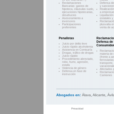
Reclamaciones
Defensa de 
Bancarias: gastos de
y sancione
hipoteca, cláusulas suelo,
Realización
ejecuciones hipotecarias,
a empresa
desahucios
Liquidación
Asesoramiento a
estatales 
inversores
Reclamació
Participaciones
plusvalía e
preferentes
venta de ac
Penalistas
Reclamacio
Defensa de 
Juicio por delito leve
Consumido
Juicio rápido alcoholemia
Asistencia en Comisaría
Reclamaci
Drogas, tráfico de drogas
materia de
Juicio rápido
(frente a ae
Procedimiento abreviado,
ferroviaria
robo, hurto, agresión,
transporte,
estafa
vacacional
Violencia de género
Afectados p
Defensa en fase de
Reclamacio
instrucción
Camiones
Abogados en:
Álava
,
Alicante
,
Ávil
Privacidad