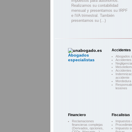
impuestos para autónomos.
Realizamos su contabilidad
mensual y presentamos su IRPF
e IVA trimestral. También
presentamos su (...)
Accidentes
Abogados
Abogados a
especialistas
Accidentes 
Negligenci
Mesoteliom
Accidentes 
Indemnizac
accidente
Mordedura 
Responsabil
lesiones
Financiero
Fiscalistas
Reclamaciones
Impuestos 
financieras complejas
Procedimien
(Derivados, opciones,
Impuesto s
CFDs, Warrants…)
físicas