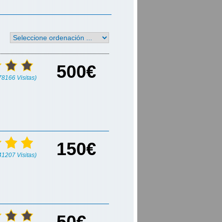
500€
(78166 Visitas)
150€
(41207 Visitas)
50€