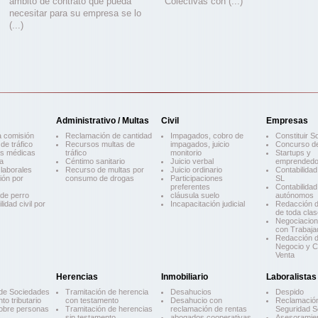
ámbito de contrato que pueda
Colectivas con (...)
necesitar para su empresa se lo
(...)
Administrativo / Multas
Civil
Empresas
 comisión
Reclamación de cantidad
Impagados, cobro de
Constituir S
de tráfico
Recursos multas de
impagados, juicio
Concurso d
as médicas
tráfico
monitorio
Startups y
a
Céntimo sanitario
Juicio verbal
emprendedo
laborales
Recurso de multas por
Juicio ordinario
Contabilida
ión por
consumo de drogas
Participaciones
SL
preferentes
Contabilida
de perro
cláusula suelo
autónomos
idad civil por
Incapacitación judicial
Redacción d
de toda clas
Negociacion
con Trabaja
Redacción d
Negocio y 
Venta
Herencias
Inmobiliario
Laboralistas
de Sociedades
Tramitación de herencia
Desahucios
Despido
to tributario
con testamento
Desahucio con
Reclamación
obre personas
Tramitación de herencias
reclamación de rentas
Seguridad S
sin testamento
abogados cooperativas
Asesoramie