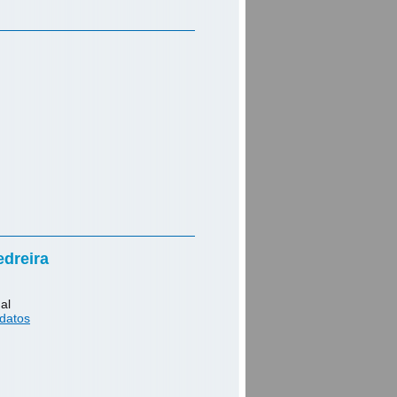
edreira
al
 datos