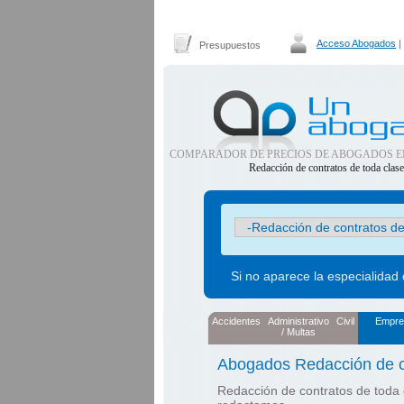
Acceso Abogados
|
Presupuestos
COMPARADOR DE PRECIOS DE ABOGADOS E
Redacción de contratos de toda clas
Si no aparece la especialidad
Accidentes
Administrativo
Civil
Empre
/ Multas
Abogados Redacción de co
Redacción de contratos de toda 