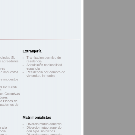
Extranjería
ociedad SL
Tramitación permiso de
e acreedores
residencia
Adquisición nacionalidad
res
española
d e impuestos
Residencia por compra de
vivienda o inmueble
d e impuestos
e contratos
e
es Colectivas
dores
e Planes de
Cuadernos de
Matrimonialistas
Divorcio mutuo acuerdo
 a la
Divorcio mutuo acuerdo
ocial
con hijos sin bienes
nto a
Divorcio mutuo acuerdo