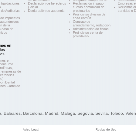
liquidaciones
Declaración de herederos
Reclamación impago
Empresas 
s
judicial
cuotas comunidad de
Reclamacio
 de Auditorias
Declaración de ausencia
propietarios
cantidad o 
s
Proindiviso división de
 de impuestos
cosa común
y autonómicos
Contrato de
n de la
arrendamiento, redacción
n caso de
Administración de fincas
tivos
Proindiviso venta de
proindiviso
nes en
los
res
ones en
 consumo
rolíneas,
s, empresas de
 estancias
es)
or iDental
nes Cartel de
a
,
Baleares
,
Barcelona
,
Madrid
,
Málaga
,
Segovia
,
Sevilla
,
Toledo
,
Valen
Aviso Legal
Reglas de Uso