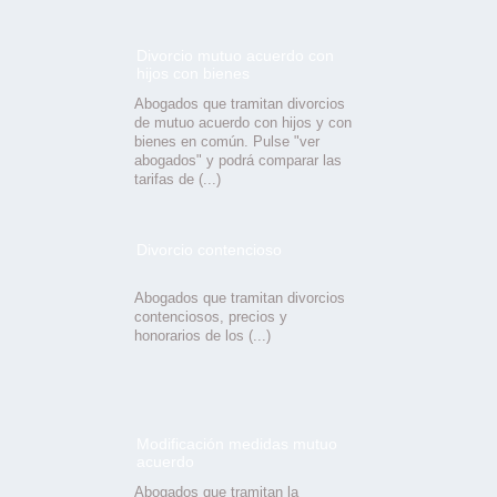
Divorcio mutuo acuerdo con
hijos con bienes
Abogados que tramitan divorcios
de mutuo acuerdo con hijos y con
bienes en común. Pulse "ver
abogados" y podrá comparar las
tarifas de (...)
Divorcio contencioso
Abogados que tramitan divorcios
contenciosos, precios y
honorarios de los (...)
Modificación medidas mutuo
acuerdo
Abogados que tramitan la