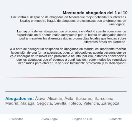
Mostrando abogados del 1 al 10
Encuentra el despacho de abogados en Madrid que mejor defienda tus intereses
legales en nuestro listado de abogados profesionales que te ofrecemos en
unabogado.
La mayoría de los abogados que ofrecemos en Madrid cuentan con años de
experiencia en el sector, están compuesto por un bufete de abogados donde
podrán resolver las diferentes dudas o consultas legales que tengas sobre
diferentes áreas del Derecho.
A la hora de escoger un despacho de abogados en Madrid, es importante realizar
la decisión de una forma adecuada, pues un abogado es aquella persona que se
va a encargar de resolver ese problema o asunto, por ello, estamos convencidos
que los abogados que ofrecemos a continuación, reunen todos los requisitos
necesarios para ofrecer un servicio totalmente profesional y multidisciplinar.
Abogados en:
Álava
,
Alicante
,
Ávila
,
Baleares
,
Barcelona
,
Madrid
,
Málaga
,
Segovia
,
Sevilla
,
Toledo
,
Valencia
,
Zaragoza
Privacidad
Aviso Legal
Reglas de Uso
Contacta