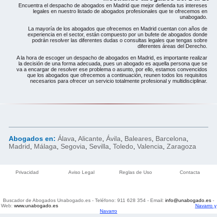
Encuentra el despacho de abogados en Madrid que mejor defienda tus intereses
legales en nuestro listado de abogados profesionales que te ofrecemos en
unabogado.
La mayoría de los abogados que ofrecemos en Madrid cuentan con años de
experiencia en el sector, están compuesto por un bufete de abogados donde
podrán resolver las diferentes dudas o consultas legales que tengas sobre
diferentes áreas del Derecho.
A la hora de escoger un despacho de abogados en Madrid, es importante realizar
la decisión de una forma adecuada, pues un abogado es aquella persona que se
va a encargar de resolver ese problema o asunto, por ello, estamos convencidos
que los abogados que ofrecemos a continuación, reunen todos los requisitos
necesarios para ofrecer un servicio totalmente profesional y multidisciplinar.
Abogados en:
Álava
,
Alicante
,
Ávila
,
Baleares
,
Barcelona
,
Madrid
,
Málaga
,
Segovia
,
Sevilla
,
Toledo
,
Valencia
,
Zaragoza
Privacidad
Aviso Legal
Reglas de Uso
Contacta
Buscador de Abogados Unabogado.es
- Teléfono:
911 628 354
- Email:
info@unabogado.es
-
Web:
www.unabogado.es
Navarro y
Navarro