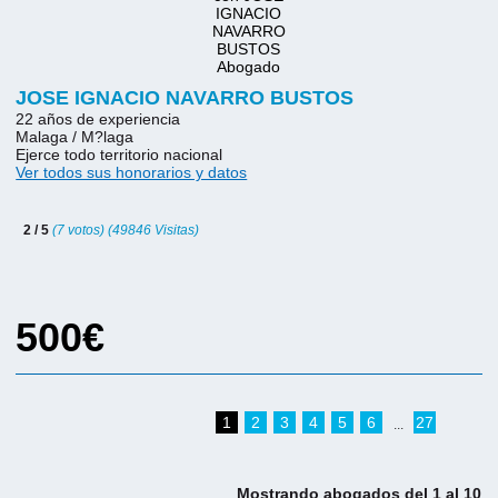
JOSE IGNACIO NAVARRO BUSTOS
22 años de experiencia
Malaga / M?laga
Ejerce todo territorio nacional
Ver todos sus honorarios y datos
2 / 5
(7 votos) (49846 Visitas)
500€
1
2
3
4
5
6
27
...
Mostrando abogados del 1 al 10