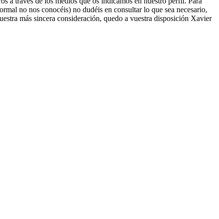
os a través de los medios que os indicamos en nuestro perfil. Para
ormal no nos conocéis) no dudéis en consultar lo que sea necesario,
uestra más sincera consideración, quedo a vuestra disposición Xavier