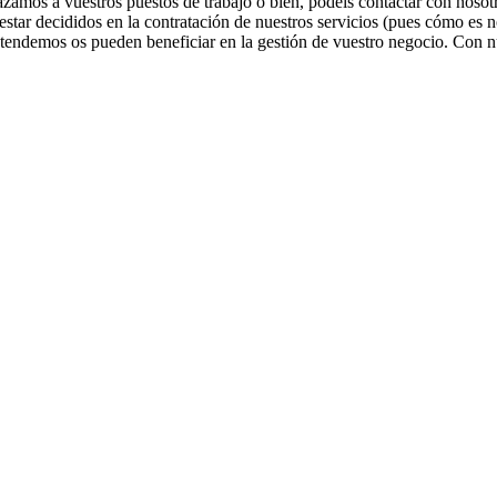
zamos a vuestros puestos de trabajo o bien, podéis contactar con nosotr
star decididos en la contratación de nuestros servicios (pues cómo es n
ntendemos os pueden beneficiar en la gestión de vuestro negocio. Con n