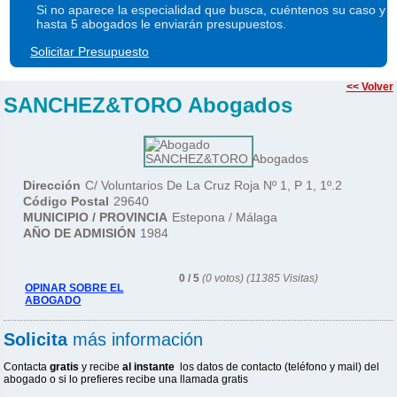
Si no aparece la especialidad que busca, cuéntenos su caso y
hasta 5 abogados le enviarán presupuestos.
Solicitar Presupuesto
<< Volver
SANCHEZ&TORO Abogados
Dirección
C/ Voluntarios De La Cruz Roja Nº 1, P 1, 1º.2
Código Postal
29640
MUNICIPIO / PROVINCIA
Estepona / Málaga
AÑO DE ADMISIÓN
1984
0
/
5
(
0
votos) (11385 Visitas)
OPINAR SOBRE EL
ABOGADO
Solicita
más información
Contacta
gratis
y recibe
al instante
los datos de contacto (teléfono y mail)
del
abogado o si lo prefieres recibe
una llamada gratis