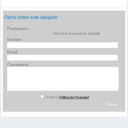
Opina sobre este abogado
Puntuación:
Seleccione la puntuación deseada
Nombre:
Email:
Comentario:
Acepto la
Politica de Privacidad
Enviar