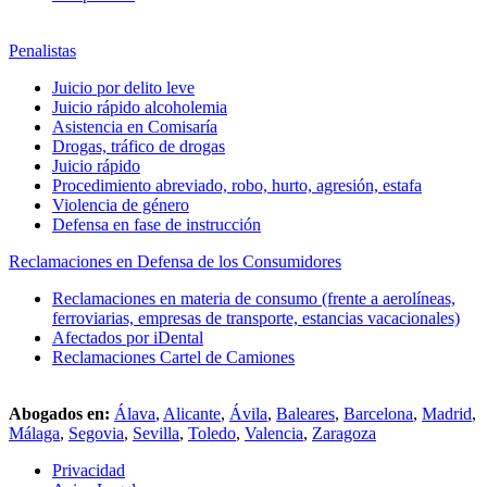
Penalistas
Juicio por delito leve
Juicio rápido alcoholemia
Asistencia en Comisaría
Drogas, tráfico de drogas
Juicio rápido
Procedimiento abreviado, robo, hurto, agresión, estafa
Violencia de género
Defensa en fase de instrucción
Reclamaciones en Defensa de los Consumidores
Reclamaciones en materia de consumo (frente a aerolíneas,
ferroviarias, empresas de transporte, estancias vacacionales)
Afectados por iDental
Reclamaciones Cartel de Camiones
Abogados en:
Álava
,
Alicante
,
Ávila
,
Baleares
,
Barcelona
,
Madrid
,
Málaga
,
Segovia
,
Sevilla
,
Toledo
,
Valencia
,
Zaragoza
Privacidad